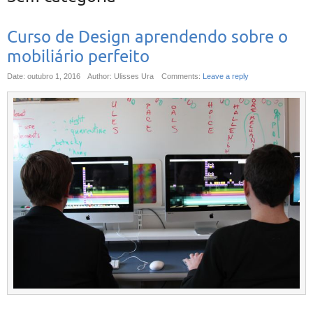
Curso de Design aprendendo sobre o
mobiliário perfeito
Date: outubro 1, 2016
Author: Ulisses Ura
Comments:
Leave a reply