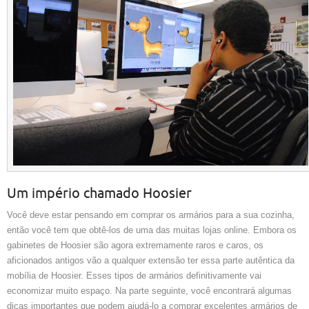
Um império chamado Hoosier
Você deve estar pensando em comprar os armários para a sua cozinha,
então você tem que obtê-los de uma das muitas lojas online. Embora os
gabinetes de Hoosier são agora extremamente raros e caros, os
aficionados antigos vão a qualquer extensão ter essa parte autêntica da
mobília de Hoosier. Esses tipos de armários definitivamente vai
economizar muito espaço. Na parte seguinte, você encontrará algumas
dicas importantes que podem ajudá-lo a comprar excelentes armários de