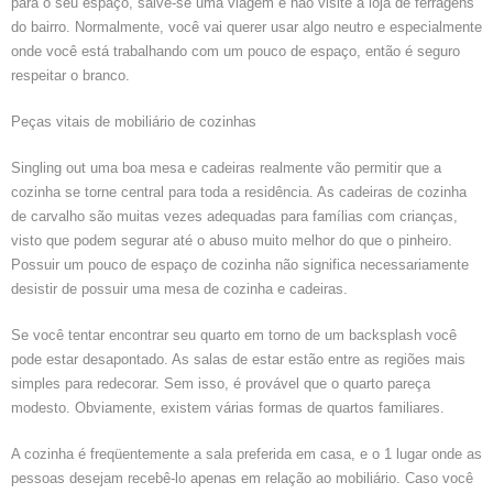
para o seu espaço, salve-se uma viagem e não visite a loja de ferragens
do bairro. Normalmente, você vai querer usar algo neutro e especialmente
onde você está trabalhando com um pouco de espaço, então é seguro
respeitar o branco.
Peças vitais de mobiliário de cozinhas
Singling out uma boa mesa e cadeiras realmente vão permitir que a
cozinha se torne central para toda a residência. As cadeiras de cozinha
de carvalho são muitas vezes adequadas para famílias com crianças,
visto que podem segurar até o abuso muito melhor do que o pinheiro.
Possuir um pouco de espaço de cozinha não significa necessariamente
desistir de possuir uma mesa de cozinha e cadeiras.
Se você tentar encontrar seu quarto em torno de um backsplash você
pode estar desapontado. As salas de estar estão entre as regiões mais
simples para redecorar. Sem isso, é provável que o quarto pareça
modesto. Obviamente, existem várias formas de quartos familiares.
A cozinha é freqüentemente a sala preferida em casa, e o 1 lugar onde as
pessoas desejam recebê-lo apenas em relação ao mobiliário. Caso você