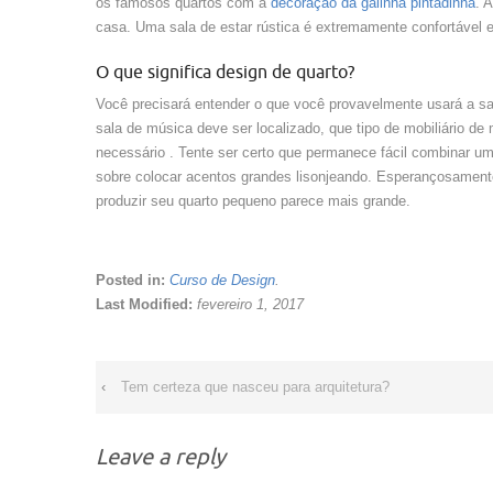
os famosos quartos com a
decoração da galinha pintadinha
. 
casa. Uma sala de estar rústica é extremamente confortável eo
O que significa design de quarto?
Você precisará entender o que você provavelmente usará a sa
sala de música deve ser localizado, que tipo de mobiliário de
necessário . Tente ser certo que permanece fácil combinar um
sobre colocar acentos grandes lisonjeando. Esperançosamen
produzir seu quarto pequeno parece mais grande.
Posted in:
Curso de Design
.
Last Modified:
fevereiro 1, 2017
‹
Tem certeza que nasceu para arquitetura?
Leave a reply