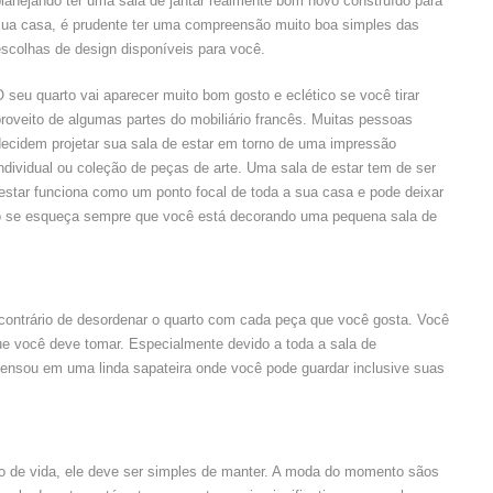
lanejando ter uma sala de jantar realmente bom novo construído para
sua casa, é prudente ter uma compreensão muito boa simples das
escolhas de design disponíveis para você.
 seu quarto vai aparecer muito bom gosto e eclético se você tirar
roveito de algumas partes do mobiliário francês. Muitas pessoas
decidem projetar sua sala de estar em torno de uma impressão
ndividual ou coleção de peças de arte. Uma sala de estar tem de ser
estar funciona como um ponto focal de toda a sua casa e pode deixar
o se esqueça sempre que você está decorando uma pequena sala de
contrário de desordenar o quarto com cada peça que você gosta. Você
 você deve tomar. Especialmente devido a toda a sala de
sou em uma linda sapateira onde você pode guardar inclusive suas
 de vida, ele deve ser simples de manter. A moda do momento sãos