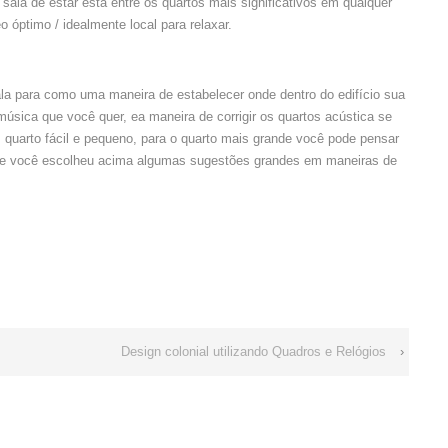
A sala de estar está entre os quartos mais significativos em qualquer
 óptimo / idealmente local para relaxar.
la para como uma maneira de estabelecer onde dentro do edifício sua
 música que você quer, ea maneira de corrigir os quartos acústica se
 quarto fácil e pequeno, para o quarto mais grande você pode pensar
te você escolheu acima algumas sugestões grandes em maneiras de
Design colonial utilizando Quadros e Relógios
›