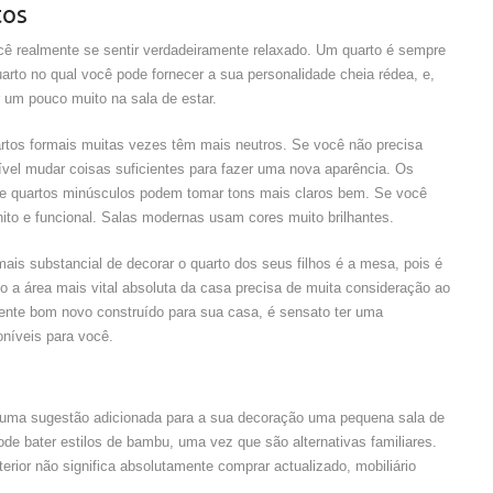
tos
ê realmente se sentir verdadeiramente relaxado. Um quarto é sempre
rto no qual você pode fornecer a sua personalidade cheia rédea, e,
 um pouco muito na sala de estar.
rtos formais muitas vezes têm mais neutros. Se você não precisa
ível mudar coisas suficientes para fazer uma nova aparência. Os
e quartos minúsculos podem tomar tons mais claros bem. Se você
nito e funcional. Salas modernas usam cores muito brilhantes.
mais substancial de decorar o quarto dos seus filhos é a mesa, pois é
do a área mais vital absoluta da casa precisa de muita consideração ao
lmente bom novo construído para sua casa, é sensato ter uma
níveis para você.
 uma sugestão adicionada para a sua decoração uma pequena sala de
ode bater estilos de bambu, uma vez que são alternativas familiares.
erior não significa absolutamente comprar actualizado, mobiliário