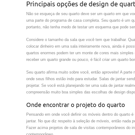
Principais opções de design de quar
Não se esqueça de seu quarto deve ser um quarto em que voc
uma parte do programa de casa completa. Seu quarto é um qua
portanto, não tenha medo de testar um esquema que pode ser
Considere o tamanho da sala que você tem que trabalhar. Qua
colocar dinheiro em uma sala inteiramente nova, ainda é poss
quartos enormes podem ter um monte de cores mais simples 
receber um quarto grande ou pouco, é fácil criar um quarto bo
Seu quarto afirma muito sobre você, então aproveite! A parte 
onde seus filhos estão indo para estudar. Salas de jantar sen
projetar. Se você está planejando ter uma sala de jantar rea
compreensão muito boa simples das escolhas de design dispo
Onde encontrar o projeto do quarto
Pensando em onde você definir os móveis dentro do quarto é
jantar. No que diz respeito à seleção de móveis, então nada p
Fazer acima projetos de sala de visitas contemporâneos do int
contemporâneo.