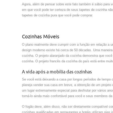
Agora, além de pensar sobre este fato também é sábio para ve
em que você pode ter certeza de seus tapetes de cozinha não
tapetes de cozinha pura que você pode comprar.
Cozinhas Móveis
O plano realmente deve cumprir com a função em relação a um
design moderno existe há cerca de 50 décadas. Uma maneira d
cozinha. O projeto alaranjado da cozinha demonstra que você n
cozinha. O projeto francês da cozinha do país está entre muit
A vida após a mobília das cozinhas
Se você está deixando a casa por longos períodos de tempo
planeja vender sua casa em breve, a obtenção de um projeto de
um lugar extremamente especial para desfrutar por vários ano
torná-lo ainda mais confortável para você e seus membros da 
O fogão deve, além disso, não ser diretamente compatível com
cozinhas qualificadas em restaurantes e hotéis utilizam pia