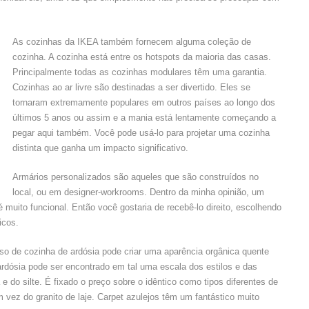
As cozinhas da IKEA também fornecem alguma coleção de
cozinha. A cozinha está entre os hotspots da maioria das casas.
Principalmente todas as cozinhas modulares têm uma garantia.
Cozinhas ao ar livre são destinadas a ser divertido. Eles se
tornaram extremamente populares em outros países ao longo dos
últimos 5 anos ou assim e a mania está lentamente começando a
pegar aqui também. Você pode usá-lo para projetar uma cozinha
distinta que ganha um impacto significativo.
Armários personalizados são aqueles que são construídos no
local, ou em designer-workrooms. Dentro da minha opinião, um
muito funcional. Então você gostaria de recebê-lo direito, escolhendo
icos.
so de cozinha de ardósia pode criar uma aparência orgânica quente
ardósia pode ser encontrado em tal uma escala dos estilos e das
 e do silte. É fixado o preço sobre o idêntico como tipos diferentes de
m vez do granito de laje. Carpet azulejos têm um fantástico muito