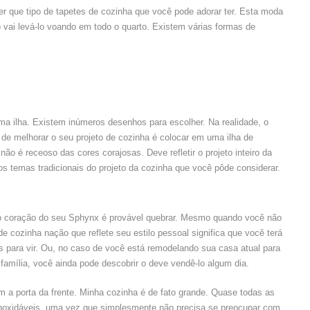
r que tipo de tapetes de cozinha que você pode adorar ter. Esta moda
 vai levá-lo voando em todo o quarto. Existem várias formas de
a ilha. Existem inúmeros desenhos para escolher. Na realidade, o
e melhorar o seu projeto de cozinha é colocar em uma ilha de
ão é receoso das cores corajosas. Deve refletir o projeto inteiro da
os temas tradicionais do projeto da cozinha que você pôde considerar.
 o coração do seu Sphynx é provável quebrar. Mesmo quando você não
 cozinha nação que reflete seu estilo pessoal significa que você terá
s para vir. Ou, no caso de você está remodelando sua casa atual para
família, você ainda pode descobrir o deve vendê-lo algum dia.
 a porta da frente. Minha cozinha é de fato grande. Quase todas as
s inoxidáveis, uma vez que simplesmente não precisa se preocupar com