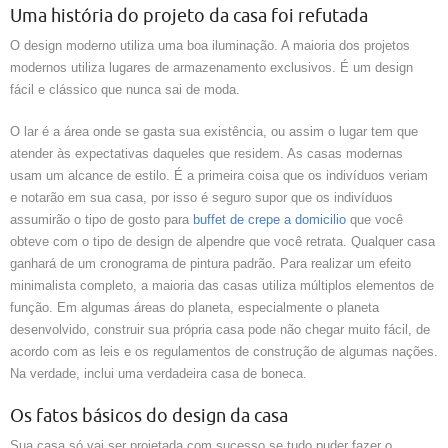
Uma história do projeto da casa foi refutada
O design moderno utiliza uma boa iluminação. A maioria dos projetos
modernos utiliza lugares de armazenamento exclusivos. É um design
fácil e clássico que nunca sai de moda.
O lar é a área onde se gasta sua existência, ou assim o lugar tem que
atender às expectativas daqueles que residem. As casas modernas
usam um alcance de estilo. É a primeira coisa que os indivíduos veriam
e notarão em sua casa, por isso é seguro supor que os indivíduos
assumirão o tipo de gosto para
buffet de crepe a domicilio
que você
obteve com o tipo de design de alpendre que você retrata. Qualquer casa
ganhará de um cronograma de pintura padrão. Para realizar um efeito
minimalista completo, a maioria das casas utiliza múltiplos elementos de
função. Em algumas áreas do planeta, especialmente o planeta
desenvolvido, construir sua própria casa pode não chegar muito fácil, de
acordo com as leis e os regulamentos de construção de algumas nações.
Na verdade, inclui uma verdadeira casa de boneca.
Os fatos básicos do design da casa
Sua casa só vai ser projetada com sucesso se tudo puder fazer o