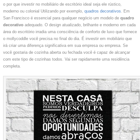
o por que investir no mobiliário de escritório ideal seja ele rústico,
moderno ou colonial Utilizando por exemplo,
quadros decorativos
. Em
San Francisco é essencial para qualquer negócio um modelo de
quadro
decorativo
adequado. O design atualizado, brilhante e moderno em cada
área do escritório irradia uma consciência de conforto de luxo que fornece
o mollycoddle você precisa no final do dia. É investir em mobiliário que
irá criar uma diferença significativa em sua empresa ou empresa. Se
você gostaria de cozinha aberta ou fechada você é capaz de alcançar
com este tipo de cozinhas todos. Vai ser rapidamente uma residência
completa.