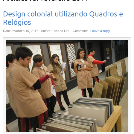
Design colonial utilizando Quadros e
Relógios
Date: fevereiro 10, 2017
Author: Ulisses Ura
Comments:
Leave a reply