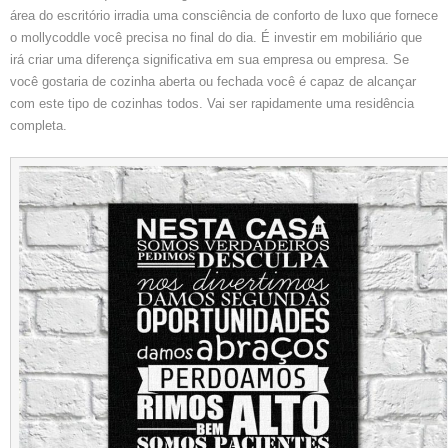
área do escritório irradia uma consciência de conforto de luxo que fornece
o mollycoddle você precisa no final do dia. É investir em mobiliário que
irá criar uma diferença significativa em sua empresa ou empresa. Se
você gostaria de cozinha aberta ou fechada você é capaz de alcançar
com este tipo de cozinhas todos. Vai ser rapidamente uma residência
completa.