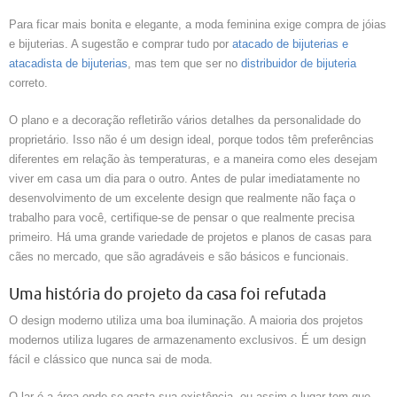
Para ficar mais bonita e elegante, a moda feminina exige compra de jóias
e bijuterias. A sugestão e comprar tudo por
atacado de bijuterias e
atacadista de bijuterias
, mas tem que ser no
distribuidor de bijuteria
correto.
O plano e a decoração refletirão vários detalhes da personalidade do
proprietário. Isso não é um design ideal, porque todos têm preferências
diferentes em relação às temperaturas, e a maneira como eles desejam
viver em casa um dia para o outro. Antes de pular imediatamente no
desenvolvimento de um excelente design que realmente não faça o
trabalho para você, certifique-se de pensar o que realmente precisa
primeiro. Há uma grande variedade de projetos e planos de casas para
cães no mercado, que são agradáveis ​​e são básicos e funcionais.
Uma história do projeto da casa foi refutada
O design moderno utiliza uma boa iluminação. A maioria dos projetos
modernos utiliza lugares de armazenamento exclusivos. É um design
fácil e clássico que nunca sai de moda.
O lar é a área onde se gasta sua existência, ou assim o lugar tem que