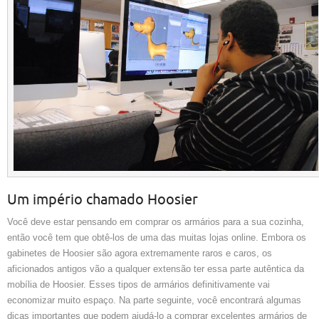
Um império chamado Hoosier
Você deve estar pensando em comprar os armários para a sua cozinha,
então você tem que obtê-los de uma das muitas lojas online. Embora os
gabinetes de Hoosier são agora extremamente raros e caros, os
aficionados antigos vão a qualquer extensão ter essa parte autêntica da
mobília de Hoosier. Esses tipos de armários definitivamente vai
economizar muito espaço. Na parte seguinte, você encontrará algumas
dicas importantes que podem ajudá-lo a comprar excelentes armários de