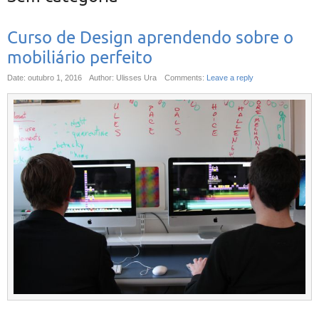
Curso de Design aprendendo sobre o
mobiliário perfeito
Date: outubro 1, 2016
Author: Ulisses Ura
Comments:
Leave a reply