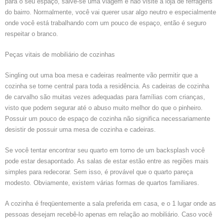
para o seu espaço, salve-se uma viagem e não visite a loja de ferragens
do bairro. Normalmente, você vai querer usar algo neutro e especialmente
onde você está trabalhando com um pouco de espaço, então é seguro
respeitar o branco.
Peças vitais de mobiliário de cozinhas
Singling out uma boa mesa e cadeiras realmente vão permitir que a
cozinha se torne central para toda a residência. As cadeiras de cozinha
de carvalho são muitas vezes adequadas para famílias com crianças,
visto que podem segurar até o abuso muito melhor do que o pinheiro.
Possuir um pouco de espaço de cozinha não significa necessariamente
desistir de possuir uma mesa de cozinha e cadeiras.
Se você tentar encontrar seu quarto em torno de um backsplash você
pode estar desapontado. As salas de estar estão entre as regiões mais
simples para redecorar. Sem isso, é provável que o quarto pareça
modesto. Obviamente, existem várias formas de quartos familiares.
A cozinha é freqüentemente a sala preferida em casa, e o 1 lugar onde as
pessoas desejam recebê-lo apenas em relação ao mobiliário. Caso você